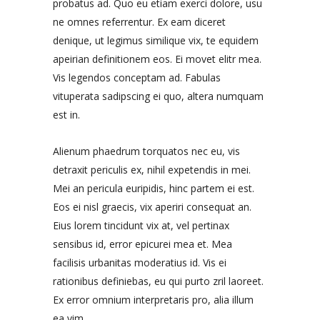
probatus ad. Quo eu etiam exerci dolore, usu
ne omnes referrentur. Ex eam diceret
denique, ut legimus similique vix, te equidem
apeirian definitionem eos. Ei movet elitr mea.
Vis legendos conceptam ad. Fabulas
vituperata sadipscing ei quo, altera numquam
est in.
Alienum phaedrum torquatos nec eu, vis
detraxit periculis ex, nihil expetendis in mei.
Mei an pericula euripidis, hinc partem ei est.
Eos ei nisl graecis, vix aperiri consequat an.
Eius lorem tincidunt vix at, vel pertinax
sensibus id, error epicurei mea et. Mea
facilisis urbanitas moderatius id. Vis ei
rationibus definiebas, eu qui purto zril laoreet.
Ex error omnium interpretaris pro, alia illum
ea vim.