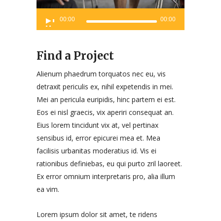
Audio
00:00
00:00
Player
Find a Project
Alienum phaedrum torquatos nec eu, vis
detraxit periculis ex, nihil expetendis in mei.
Mei an pericula euripidis, hinc partem ei est.
Eos ei nisl graecis, vix aperiri consequat an.
Eius lorem tincidunt vix at, vel pertinax
sensibus id, error epicurei mea et. Mea
facilisis urbanitas moderatius id. Vis ei
rationibus definiebas, eu qui purto zril laoreet.
Ex error omnium interpretaris pro, alia illum
ea vim.
Lorem ipsum dolor sit amet, te ridens